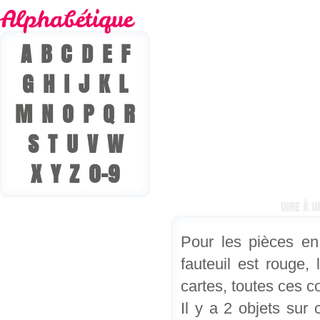
Alphabétique
A
B
C
D
E
F
G
H
I
J
K
L
M
N
O
P
Q
R
S
T
U
V
W
X
Y
Z
0-9
DESCRIPTION
DIRE À U
Pour les pièces en 
fauteuil est rouge, 
cartes, toutes ces 
Il y a 2 objets sur 