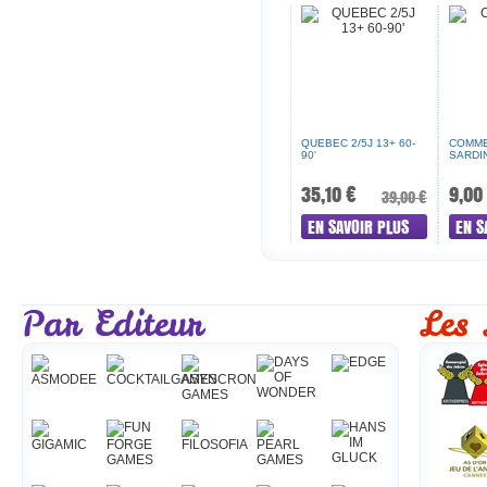
QUEBEC 2/5J 13+ 60-
COMME
90'
SARDI
35,10 €
9,00
39,00 €
EN SAVOIR PLUS
EN S
Par Editeur
Les 